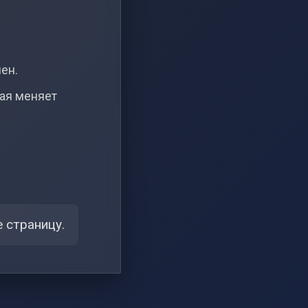
чен.
рая меняет
 страницу.