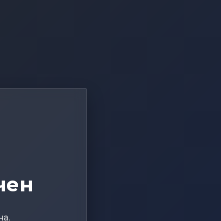
чен
на.