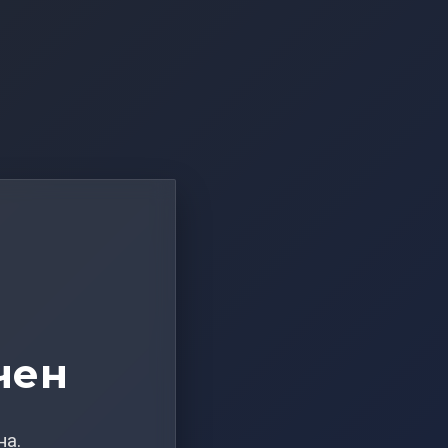
чен
на.