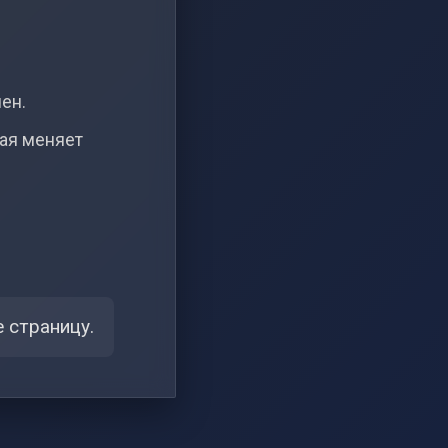
чен.
рая меняет
 страницу.