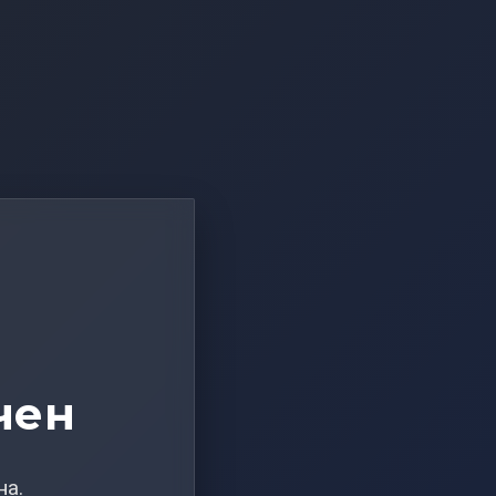
чен
на.