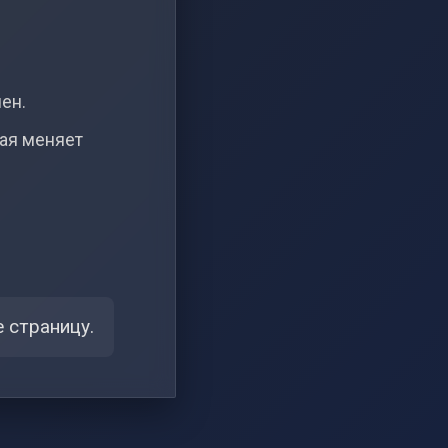
чен.
рая меняет
 страницу.