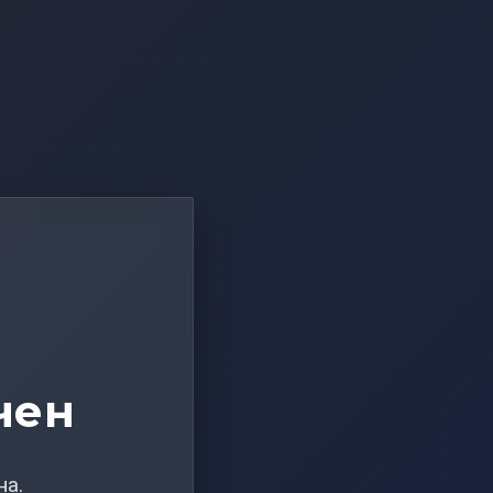
чен
на.