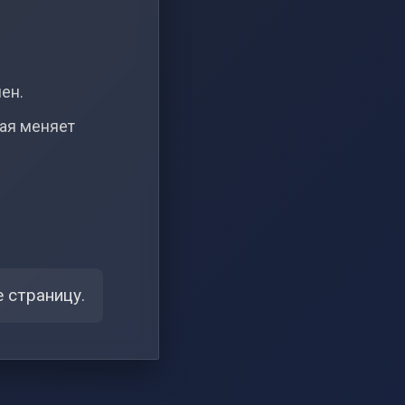
чен.
рая меняет
 страницу.