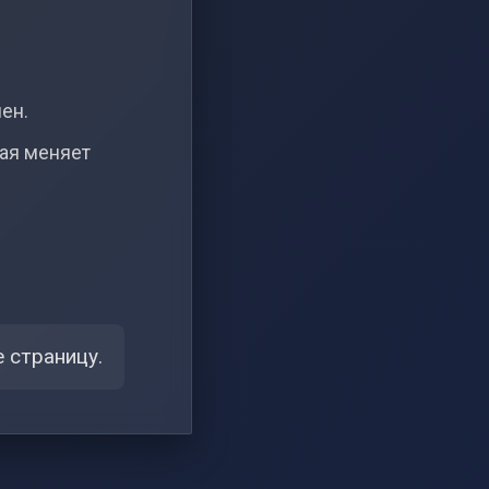
чен.
рая меняет
 страницу.