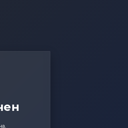
чен
на.