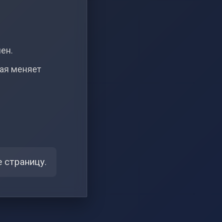
чен.
рая меняет
 страницу.