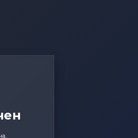
чен
на.